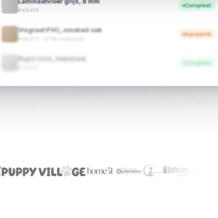
Laminaatvloer grijs, 8 mm
Compleet
#48414
Visgraat PVC, smoked oak
Aandacht
#48972 · GTIN ontbreekt
Rigid click, betonlook
Compleet
#49102