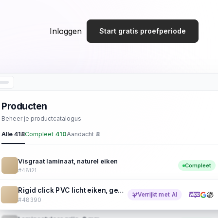
Inloggen
Start gratis proefperiode
atGPT
Producten
Beheer je productcatalogus
oneer
Alle
418
Compleet
410
Aandacht
8
Visgraat laminaat, naturel eiken
Compleet
d de
#48121
Rigid click PVC licht eiken, geschikt voor vloerverwarming
Verrijkt met AI
#48390