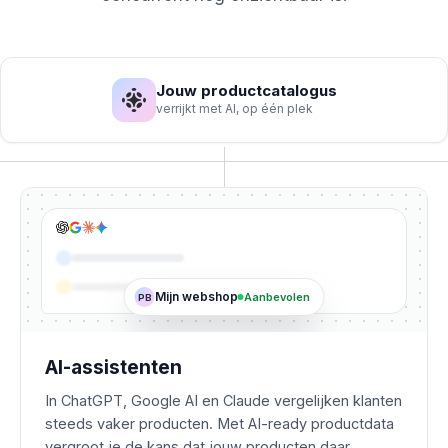
Jouw productcatalogus
verrijkt met AI, op één plek
Mijn webshop
Aanbevolen
PB
AI-assistenten
In ChatGPT, Google AI en Claude vergelijken klanten
steeds vaker producten. Met AI-ready productdata
vergroot je de kans dat jouw producten daar