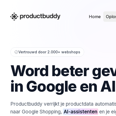
Home
Oplo
Groei in Google en AI
Vertrouwd door 2.000+ webshops
Shopping
Word beter ge
in Google en AI
Productbuddy geeft inzicht,
optimaliseert en boost je
resultaten op auto-pilot.
Productbuddy verrijkt je productdata automatis
naar Google Shopping,
AI-assistenten
en je e