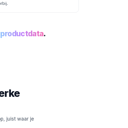
rbij.
e
productdata
.
erke
, juist waar je