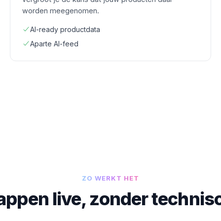
worden meegenomen.
AI-ready productdata
Aparte AI-feed
ZO WERKT HET
tappen live, zonder techni