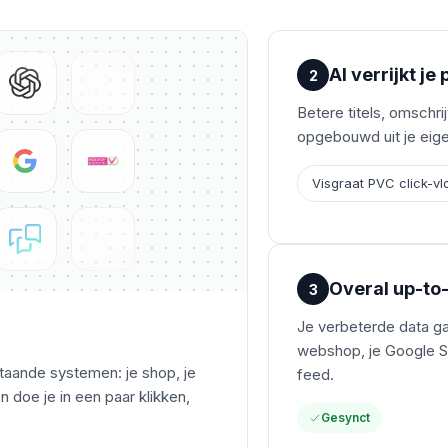
AI verrijkt j
2
Betere titels, omschri
opgebouwd uit je eige
Visgraat PVC click-vl
Overal up-to
3
Je verbeterde data ga
webshop, je Google S
taande systemen: je shop, je
feed.
 doe je in een paar klikken,
Gesynct